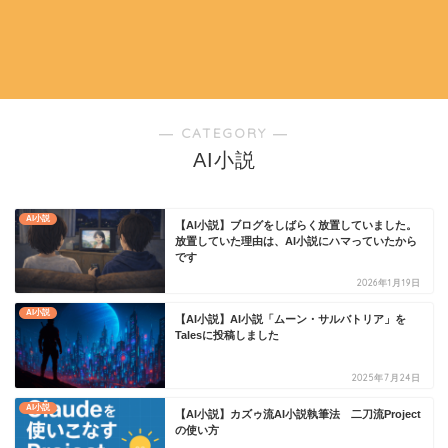
― CATEGORY ―
AI小説
AI小説
【AI小説】ブログをしばらく放置していました。
放置していた理由は、AI小説にハマっていたから
です
2026年1月19日
AI小説
【AI小説】AI小説「ムーン・サルバトリア」を
Talesに投稿しました
2025年7月24日
AI小説
【AI小説】カズゥ流AI小説執筆法 二刀流Project
の使い方