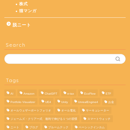
株式
猫マンガ
脱ニート
Search
Tags
AI
Amazon
ChatGPT
e-tax
EcoFlow
ETF
Portfolio Visualizer
UE4
Unity
UnrealEngine4
お金
オールウェザーポートフォリオ
オール電化
サーキュレーター
ジェームズ・クリアー式 複利で伸びる１つの習慣
スマートウォッチ
ニート
ブログ
プルームテック
ベーシックインカム