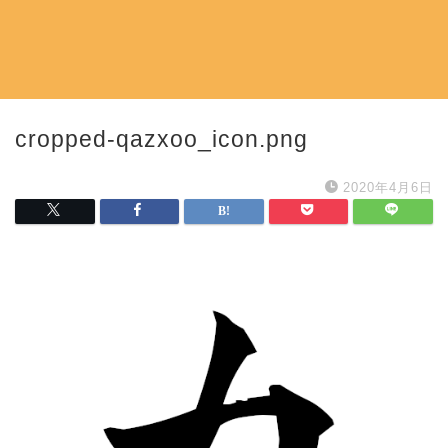
cropped-qazxoo_icon.png
2020年4月6日