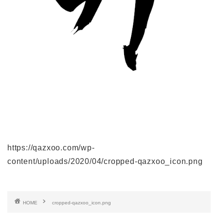
https://qazxoo.com/wp-
content/uploads/2020/04/cropped-qazxoo_icon.png
HOME
cropped-qazxoo_icon.png