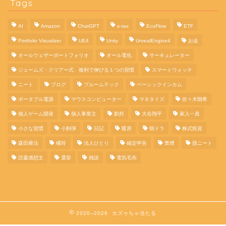
Tags
AI
Amazon
ChatGPT
e-tax
EcoFlow
ETF
Portfolio Visualizer
UE4
Unity
UnrealEngine4
お金
オールウェザーポートフォリオ
オール電化
サーキュレーター
ジェームズ・クリアー式 複利で伸びる１つの習慣
スマートウォッチ
ニート
ブログ
プルームテック
ベーシックインカム
ポータブル電源
マウスコンピューター
マネタイズ
佐々木朗希
個人ゲーム開発
個人事業主
劉邦
大谷翔平
家入一真
小さな習慣
小飼弾
日記
暖房
朝ドラ
株式投資
森田療法
橘玲
法人ひとり
確定申告
禁煙
脱ニート
読書感想文
選挙
雑談
電気毛布
2020–2026 カズゥちゃ当たる