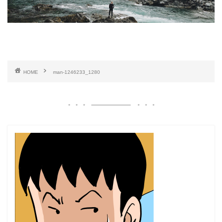
HOME
man-1246233_1280