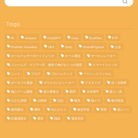
Tags
AI
Amazon
ChatGPT
e-tax
EcoFlow
ETF
Portfolio Visualizer
UE4
Unity
UnrealEngine4
お金
オールウェザーポートフォリオ
オール電化
サーキュレーター
ジェームズ・クリアー式 複利で伸びる１つの習慣
スマートウォッチ
ニート
ブログ
プルームテック
ベーシックインカム
ポータブル電源
マウスコンピューター
マネタイズ
佐々木朗希
個人ゲーム開発
個人事業主
劉邦
大谷翔平
家入一真
小さな習慣
小飼弾
日記
暖房
朝ドラ
株式投資
森田療法
橘玲
法人ひとり
確定申告
禁煙
脱ニート
読書感想文
選挙
雑談
電気毛布