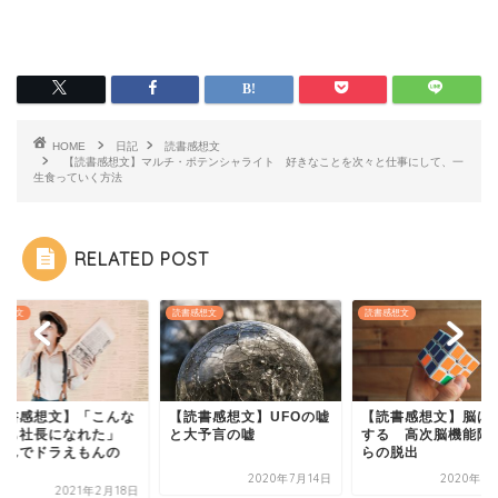
HOME
日記
読書感想文
【読書感想文】マルチ・ポテンシャライト 好きなことを次々と仕事にして、一
生食っていく方法
RELATED POST
感想文
読書感想文
読書感想文
読書感想文】「こんな
【読書感想文】UFOの嘘
【読書感想文】脳は
でも社長になれた」
と大予言の嘘
する 高次脳機能障
読んでドラえもんの
らの脱出
.
2020年7月14日
2020年6
2021年2月18日