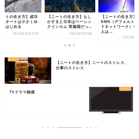
ニートの生き方】成功
【ニートの生き方】もし
【ニートの生き方】
のスタートは小さくゆ
かすると日本はベーシッ
DMN（デフォルトモ
くりはじめる
クインカム 実施国だっ...
ドネットワーク）を
人は...
2022年12月27日
2021年5月18日
2022年1
【ニートの生き方】ニートのストレス、
仕事のストレス
TVドラマ雑感