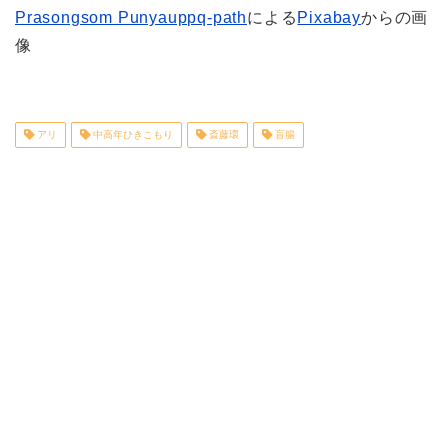
Prasongsom Punyauppq-path
による
Pixabay
からの画
像
アリ
中高年ひきこもり
斎藤環
盲腸