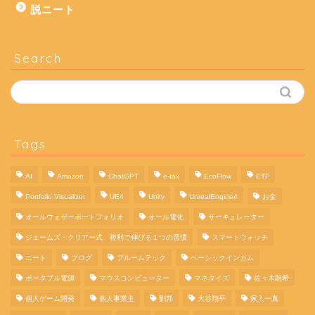
脱ニート
Search
Tags
AI
Amazon
ChatGPT
e-tax
EcoFlow
ETF
Portfolio Visualizer
UE4
Unity
UnrealEngine4
お金
オールウェザーポートフォリオ
オール電化
サーキュレーター
ジェームズ・クリアー式 複利で伸びる１つの習慣
スマートウォッチ
ニート
ブログ
プルームテック
ベーシックインカム
ポータブル電源
マウスコンピューター
マネタイズ
佐々木朗希
個人ゲーム開発
個人事業主
劉邦
大谷翔平
家入一真