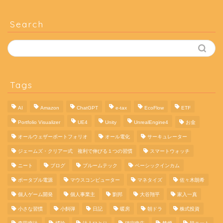
Search
Tags
AI
Amazon
ChatGPT
e-tax
EcoFlow
ETF
Portfolio Visualizer
UE4
Unity
UnrealEngine4
お金
オールウェザーポートフォリオ
オール電化
サーキュレーター
ジェームズ・クリアー式 複利で伸びる１つの習慣
スマートウォッチ
ニート
ブログ
プルームテック
ベーシックインカム
ポータブル電源
マウスコンピューター
マネタイズ
佐々木朗希
個人ゲーム開発
個人事業主
劉邦
大谷翔平
家入一真
小さな習慣
小飼弾
日記
暖房
朝ドラ
株式投資