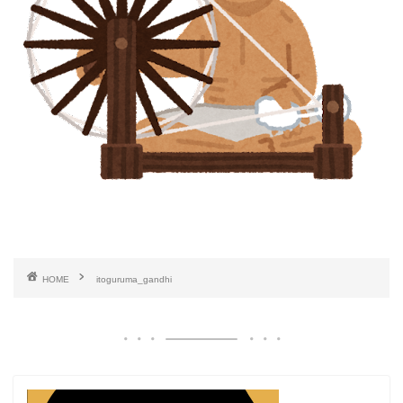
HOME
itoguruma_gandhi