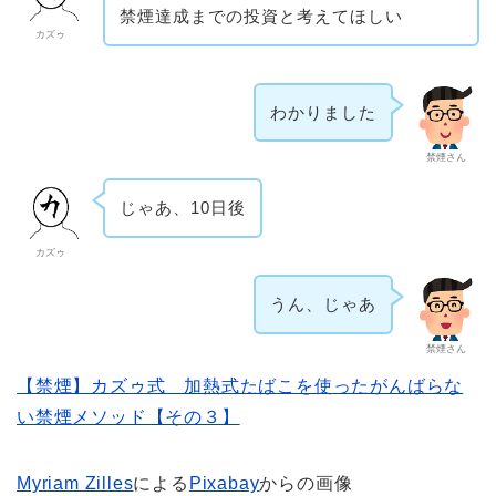
禁煙達成までの投資と考えてほしい
カズゥ
わかりました
禁煙さん
じゃあ、10日後
カズゥ
うん、じゃあ
禁煙さん
【禁煙】カズゥ式 加熱式たばこを使ったがんばらな
い禁煙メソッド【その３】
Myriam Zilles
による
Pixabay
からの画像