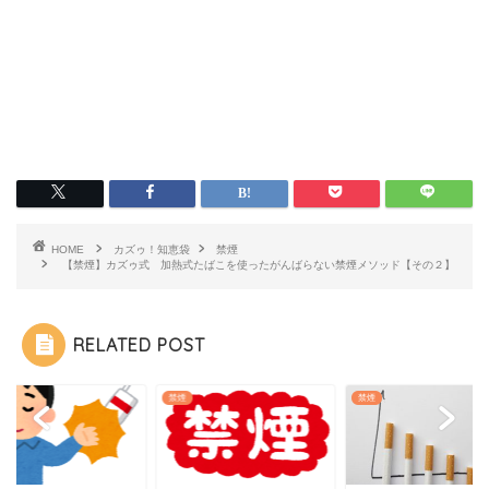
HOME
カズゥ！知恵袋
禁煙
【禁煙】カズゥ式 加熱式たばこを使ったがんばらない禁煙メソッド【その２】
RELATED POST
禁煙
禁煙