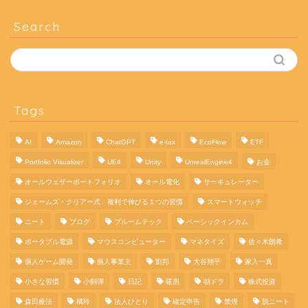
Search
Tags
AI
Amazon
ChatGPT
e-tax
EcoFlow
ETF
Portfolio Visualizer
UE4
Unity
UnrealEngine4
お金
オールウェザーポートフォリオ
オール電化
サーキュレーター
ジェームズ・クリアー式 複利で伸びる１つの習慣
スマートウォッチ
ニート
ブログ
プルームテック
ベーシックインカム
ポータブル電源
マウスコンピューター
マネタイズ
佐々木朗希
個人ゲーム開発
個人事業主
劉邦
大谷翔平
家入一真
小さな習慣
小飼弾
日記
暖房
朝ドラ
株式投資
森田療法
橘玲
法人ひとり
確定申告
禁煙
脱ニート