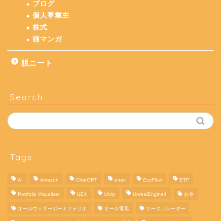
ブログ
個人事業主
株式
猫マンガ
脱ニート
Search
Tags
AI
Amazon
ChatGPT
e-tax
EcoFlow
ETF
Portfolio Visualizer
UE4
Unity
UnrealEngine4
お金
オールウェザーポートフォリオ
オール電化
サーキュレーター