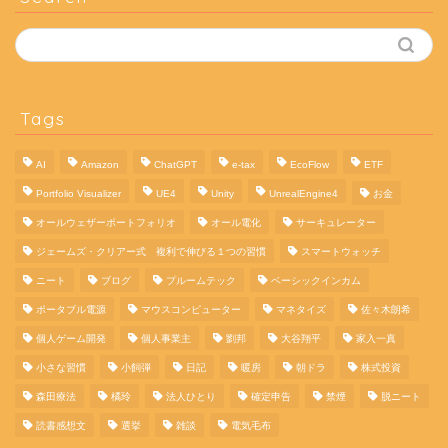
Tags
AI
Amazon
ChatGPT
e-tax
EcoFlow
ETF
Portfolio Visualizer
UE4
Unity
UnrealEngine4
お金
オールウェザーポートフォリオ
オール電化
サーキュレーター
ジェームズ・クリアー式 複利で伸びる１つの習慣
スマートウォッチ
ニート
ブログ
プルームテック
ベーシックインカム
ポータブル電源
マウスコンピューター
マネタイズ
佐々木朗希
個人ゲーム開発
個人事業主
劉邦
大谷翔平
家入一真
小さな習慣
小飼弾
日記
暖房
朝ドラ
株式投資
森田療法
橘玲
法人ひとり
確定申告
禁煙
脱ニート
読書感想文
選挙
雑談
電気毛布