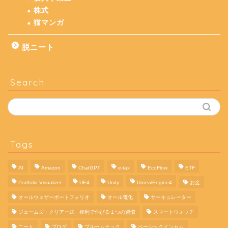
株式
猫マンガ
脱ニート
Search
Tags
AI
Amazon
ChatGPT
e-tax
EcoFlow
ETF
Portfolio Visualizer
UE4
Unity
UnrealEngine4
お金
オールウェザーポートフォリオ
オール電化
サーキュレーター
ジェームズ・クリアー式 複利で伸びる１つの習慣
スマートウォッチ
ニート
ブログ
プルームテック
ベーシックインカム