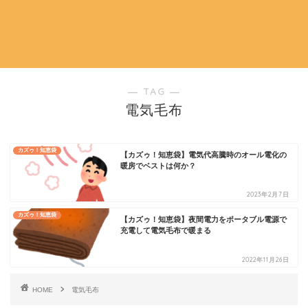
― TAG ―
電気毛布
カズゥ！知恵袋
【カズゥ！知恵袋】電気代高騰時のオール電化の
暖房でベストは何か？
2023年2月7日
カズゥ！知恵袋
【カズゥ！知恵袋】夜間電力をポータブル電源で
充電して電気毛布で暖まる
2022年11月26日
HOME
電気毛布