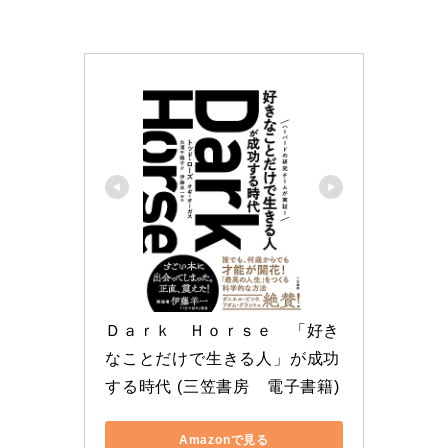
Ｄａｒｋ　Ｈｏｒｓｅ　「好き
なことだけで生きる人」が成功
する時代 (三笠書房　電子書籍)
Amazonで見る