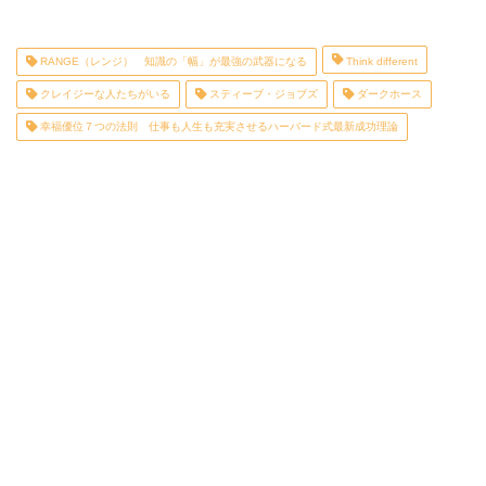
RANGE（レンジ） 知識の「幅」が最強の武器になる
Think different
クレイジーな人たちがいる
スティーブ・ジョブズ
ダークホース
幸福優位７つの法則 仕事も人生も充実させるハーバード式最新成功理論