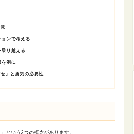
真意
ションで考える
を乗り越える
鬱を例に
グセ」と勇気の必要性
」という2つの概念があります。